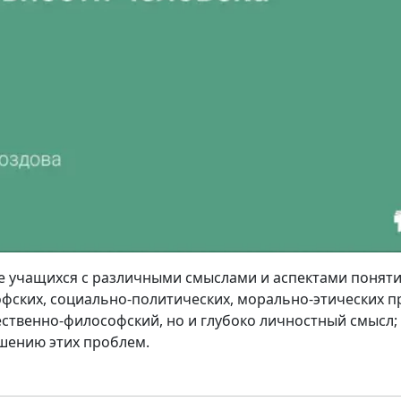
е учащихся с различными смыслами и аспектами поняти
фских, социально-политических, морально-этических п
твенно-философский, но и глубоко личностный смысл;
шению этих проблем.