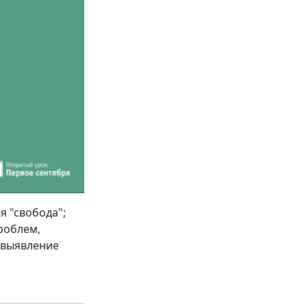
я "свобода";
роблем,
 выявление