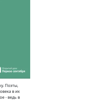
у. Поэты,
овека в их
е - ведь в