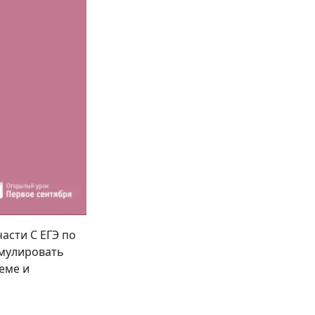
асти С ЕГЭ по
рмулировать
еме и