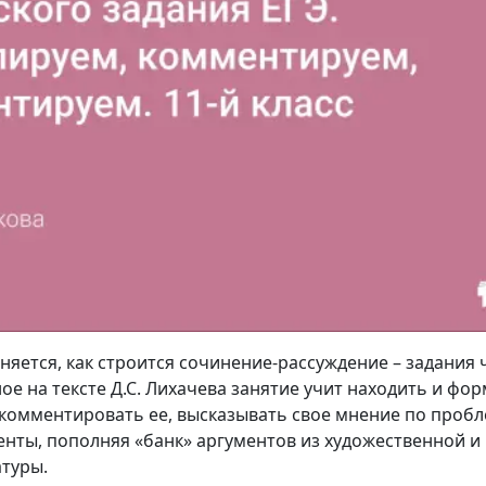
яется, как строится сочинение-рассуждение – задания ч
ое на тексте Д.С. Лихачева занятие учит находить и фо
комментировать ее, высказывать свое мнение по пробл
нты, пополняя «банк» аргументов из художественной и
туры.