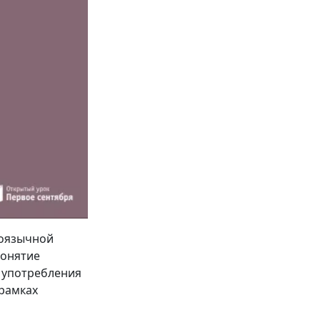
ноязычной
понятие
 употребления
 рамках