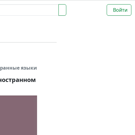
Войти
транные языки
иностранном