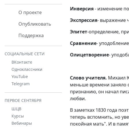
Инверсия
- изменение по
О проекте
Экспрессия
- выражение 
Опубликовать
Эпитет
-определение, пр
Поддержка
Сравнение
- уподобление
СОЦИАЛЬНЫЕ СЕТИ
Олицетворение
- уподоб
ВКонтакте
Одноклассники
YouTube
Слово учителя.
Михаил Ю
Telegram
меньше времени заняло с
признанию, он начал писа
любви.
ПЕРВОЕ СЕНТЯБРЯ
ШЦВ
В заметках 1830 года поэт
Курсы
теперь вспомнить, но уве
Вебинары
покойная мать". И в памя