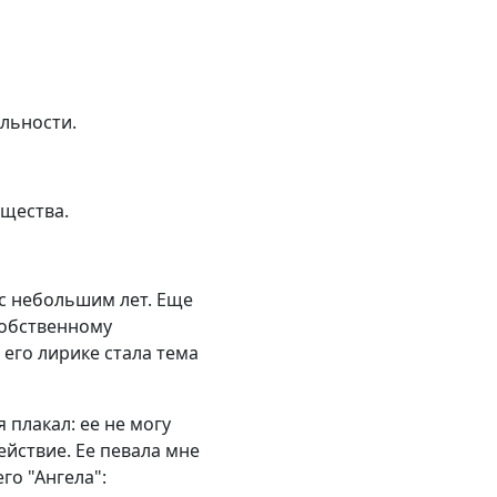
льности.
ущества.
с небольшим лет. Еще
собственному
 его лирике стала тема
я плакал: ее не могу
ействие. Ее певала мне
го "Ангела":