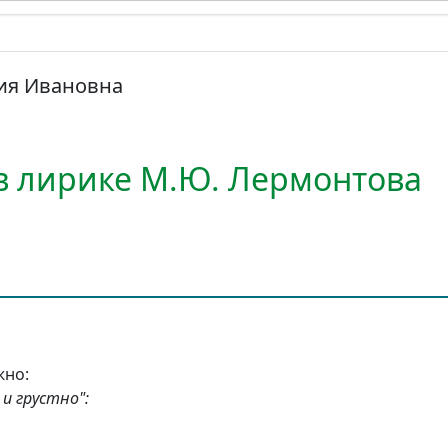
ия Ивановна
в лирике М.Ю. Лермонтова
жно:
и грустно":