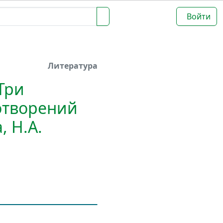
Войти
Литература
"Три
отворений
, Н.А.