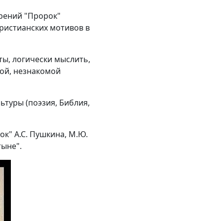
орений "Пророк"
ристианских мотивов в
ты, логически мыслить,
вой, незнакомой
ьтуры (поэзия, Библия,
к" А.С. Пушкина, М.Ю.
тыне".