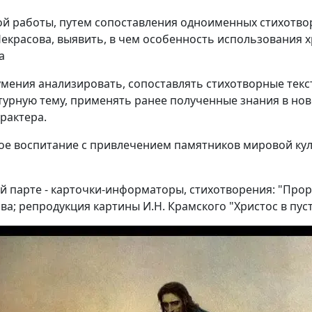
ной работы, путем сопоставления одноименных стихотв
екрасова, выявить, в чем особенность использования х
а
умения анализировать, сопоставлять стихотворные текс
турную тему, применять ранее полученные знания в но
рактера.
ное воспитание с привлечением памятников мировой кул
й парте - карточки-информаторы, стихотворения: "Проро
ва; репродукция картины И.Н. Крамского "Христос в пус