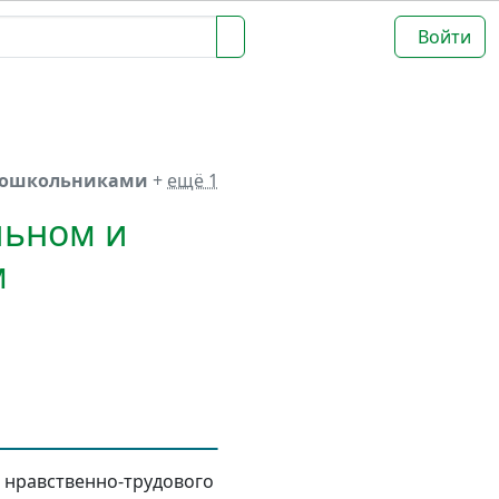
Войти
 дошкольниками
+
ещё 1
льном и
м
 нравственно-трудового