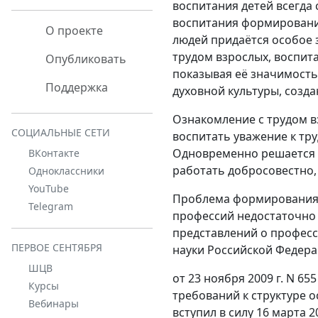
воспитания детей всегда 
воспитания формированию
О проекте
людей придаётся особое з
трудом взрослых, воспита
Опубликовать
показывая её значимость
Поддержка
духовной культуры, созда
Ознакомление с трудом в
СОЦИАЛЬНЫЕ СЕТИ
воспитать уважение к тру
Одновременно решается з
ВКонтакте
работать добросовестно,
Одноклассники
YouTube
Проблема формирования 
Telegram
профессий недостаточно р
представлений о професс
ПЕРВОЕ СЕНТЯБРЯ
науки Российской Федера
ШЦВ
от 23 ноября 2009 г. N 6
Курсы
требований к структуре
Вебинары
вступил в силу 16 марта 