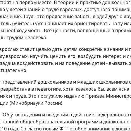
стоят на первом месте. В теории и практике дошкольно
 у детей знаний о труде взрослых, доступного пониман
начение. Труд - это проявление заботы людей друг о дру
тель (учитель) уже начинает их ориентировать на ту и
 и необходимость. Все ценности, воплощенные в предм
ны трудом человека.
зрослых ставит целью дать детям конкретные знания и п
ду взрослых, научить ценить его, возбудить интерес и л
адача воздействовать и на поведение детей - вызвать 
 тщательно.
представлений дошкольников и младших школьников о
азработана в педагогике, хотя, казалось бы, всем ясна
иях и труде. Это послужило изданию Приказа Министер
ции (Минобрнауки России)
55 "Об утверждении и введении в действие федеральных 
 основной общеобразовательной программы дошкольног
2010 года. Согласно новым ФГТ особое внимание в дошк