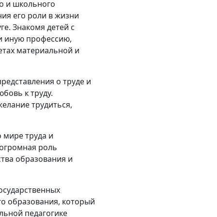
го и школьного
ия его роли в жизни
ге. Знакомя детей с
ли иную профессию,
етах материальной и
редставления о труде и
юбовь к труду.
желание трудиться,
 мире труда и
 огромная роль
ства образования и
государственных
о образования, который
ольной педагогике