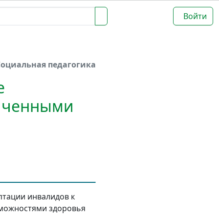
Войти
Социальная педагогика
е
ниченными
птации инвалидов к
зможностями здоровья