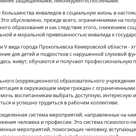
я менее защищенными, неконкурентоспособными.
 большинства инвалидов в социальную жизнь в настоя
 Это обусловлено, прежде всего, ограничениями на по
ого образования и как следствие этого, снижением со
ьной и моральной привязанностью инвалида к государств
I и V вида города Прокопьевска Кемеровской области - э
ние для детей и подростков с нарушенной слуховой фу
десь живут, обучаются и получают профессиональную по
ьного (коррекционного) образовательного учреждения -
адаптация в окружающем мире граждан с ограниченным
омочь воспитанникам выбрать доступную, интересную 
ться и успешно трудиться в рабочем коллективе.
ределенная система мероприятий, направленных на на
ения человека и профессии. Это система психолого-пе
венных мероприятий, помогающих человеку, вступающе