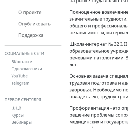
на рынке труда являютс
Полноценное вовлечение
О проекте
значительные трудности.
Опубликовать
общего и профессиональн
независимости, материал
Поддержка
Школа-интернат № 32 I, I
образовательное учрежде
СОЦИАЛЬНЫЕ СЕТИ
речевыми патологиями. З
ВКонтакте
лет.
Одноклассники
Основная задача специал
YouTube
трудовая подготовка и 
Telegram
здоровья. Необходимо п
овладеть ею, трудоустрои
ПЕРВОЕ СЕНТЯБРЯ
Профориентация - это оп
ШЦВ
решение проблемы сопряж
Курсы
медицинских и государст
Вебинары