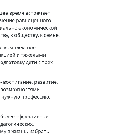
щее время встречает
лучение равноценного
циально-экономической
у, к обществу, к семье.
то комплексное
нкцией и тяжелыми
дготовку дети с трех
 воспитание, развитие,
и возможностями
и нужную профессию,
иболее эффективное
дагогических,
му в жизнь, избрать