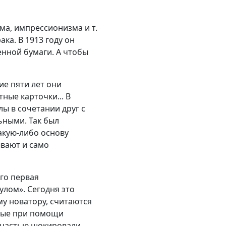
зма, импрессионизма и т.
ка. В 1913 году он
нной бумаги. А чтобы
ие пяти лет они
тные карточки... В
ы в сочетании друг с
ьными. Так был
какую-либо основу
вают и само
Его первая
улом». Сегодня это
му новатору, считаются
нные при помощи
й частью шокировали