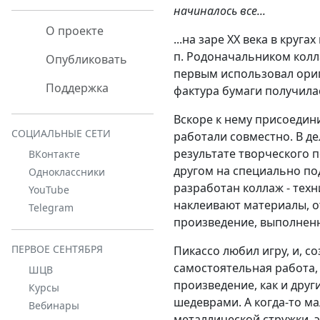
начиналось все...
О проекте
...на заре XX века в кру
п. Родоначальником колл
Опубликовать
первым использовал ориг
Поддержка
фактура бумаги получила
Вскоре к нему присоедин
СОЦИАЛЬНЫЕ СЕТИ
работали совместно. В дел
результате творческого 
ВКонтакте
другом на специально п
Одноклассники
разработан
коллаж - тех
YouTube
наклеивают материалы, о
Telegram
произведение, выполнен
ПЕРВОЕ СЕНТЯБРЯ
Пикассо любил игру, и, с
самостоятельная работа, 
ШЦВ
произведение, как и дру
Курсы
шедеврами. А когда-то м
Вебинары
металлической стружки, э