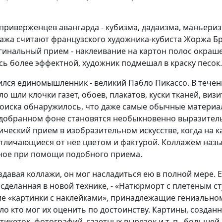
гах приверженцев авангарда - кубизма, дадаизма, маньери
ажа считают французского художника-кубиста Жоржа Бра
инальный прием - наклеивание на картон полос окраше
сь более эффектной, художник подмешал в краску песок.
ился единомышленник - великий Пабло Пикассо. В течен
о шли клочки газет, обоев, плакатов, куски тканей, визи
поиска обнаружилось, что даже самые обычные материал
одобранном фоне становятся необыкновенно выразител
нический прием в изобразительном искусстве
, когда на 
тличающиеся от нее цветом и фактурой. Коллажем назы
ное при помощи подобного приема.
оздавая коллажи, он мог насладиться ею в полной мере. 
сделанная в новой технике, - «Натюрморт с плетеным ст
гие «картинки с наклейками», принадлежащие гениально
ало кто мог их оценить по достоинству. Картины, созда
тикеток, фотографий, газетных вырезок и т. п., больше