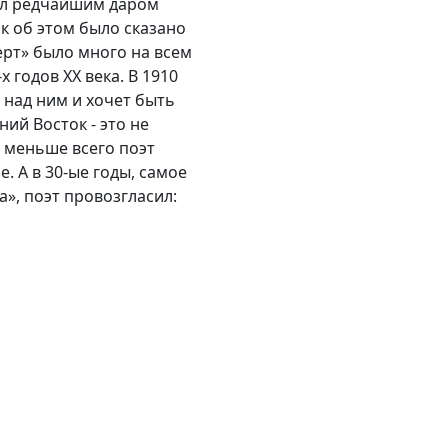
дал редчайшим даром
ак об этом было сказано
ерт» было много на всем
х годов ХХ века. В 1910
 над ним и хочет быть
ний Восток - это не
 меньше всего поэт
. А в 30-ые годы, самое
», поэт провозгласил: