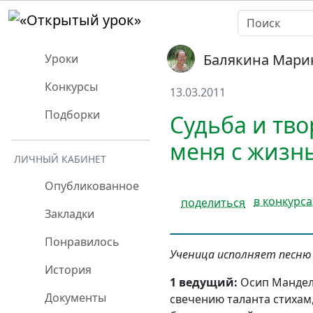
Балякина Мари
Уроки
Конкурсы
13.03.2011
Подборки
Судьба и тв
меня с жизн
ЛИЧНЫЙ КАБИНЕТ
Опубликованное
в конкурса
поделиться
Закладки
Понравилось
Ученица исполняет песню 
История
1 ведущий:
Осип Мандель
Документы
свечению таланта стихам,