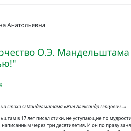
на Анатольевна
орчество О.Э. Мандельштама
ью!"
х
на стихи О.Мандельштама «Жил Александр Герцович...»
штам в 17 лет писал стихи, не уступающие по мудрости
 написанным через три десятилетия. И он по праву заня