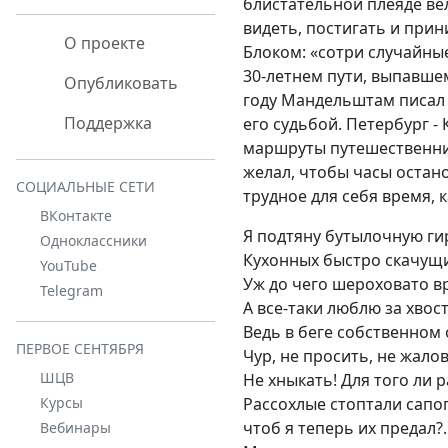
блистательной плеяде ве
видеть, постигать и прини
О проекте
Блоком: «сотри случайные
30-летнем пути, выпавшем 
Опубликовать
году Мандельштам писал 
Поддержка
его судьбой. Петербург - 
маршруты путешественник
желал, чтобы часы остано
СОЦИАЛЬНЫЕ СЕТИ
трудное для себя время, 
ВКонтакте
Я подтяну бутылочную ги
Одноклассники
Кухонных быстро скачущи
YouTube
Уж до чего шероховато в
Telegram
А все-таки люблю за хвост
Ведь в беге собственном 
ПЕРВОЕ СЕНТЯБРЯ
Чур, не просить, не жало
ШЦВ
Не хныкать! Для того ли
Рассохлые стоптали сапог
Курсы
чтоб я теперь их предал?.
Вебинары