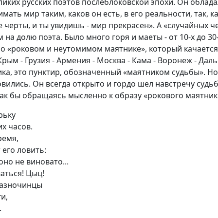
ликих русских поэтов послеблоковской эпохи. Он обла
мать мир таким, каков он есть, в его реальности, так, к
 черты, и ты увидишь - мир прекрасен». А «случайных ч
на долю поэта. Было много горя и маеты - от 10-х до 30-
о «роковом и неутомимом маятнике», который качается
Крым - Грузия - Армения - Москва - Кама - Воронеж - Даль
а, это пунктир, обозначенный «маятником судьбы». Но
вились. Он всегда открыто и гордо шел навстречу судьбе
как бы обращаясь мысленно к образу «рокового маятника
рьку
х часов.
ремя,
 его ловить:
оно не виновато...
ваться! Цыц!
 разночинцы
и,
.