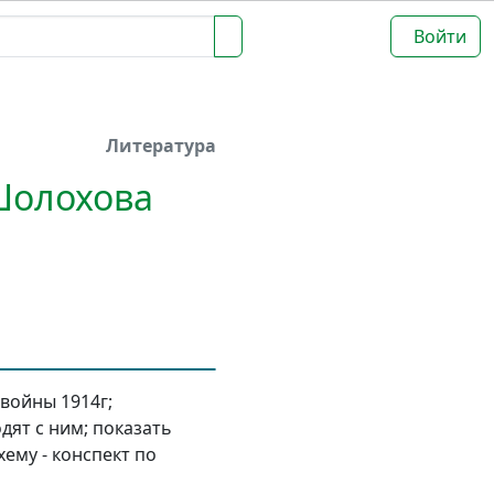
Войти
Литература
Шолохова
войны 1914г;
дят с ним; показать
ему - конспект по