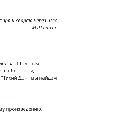
 зря и хвораю через него.
М.Шолохов.
лед за Л.Толстым
в особенности,
е "Тихий Дон" мы найдем
ому произведению.