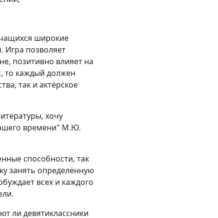
 учащихся широкие
. Игра позволяет
е, позитивно влияет на
с, то каждый должен
ва, так и актёрское
литературы, хочу
нашего времени" М.Ю.
енные способности, так
ику занять определённую
обуждает всех и каждого
ели.
еют ли девятиклассники