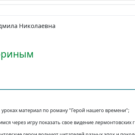
дмила Николаевна
чориным
 уроках материал по роману "Герой нашего времени";
имся через игру показать свое видение лермонтовских г
онтовские герои волнуют читателей разных эпох и покол