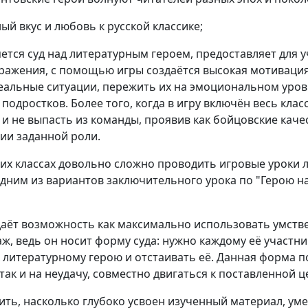
ый вкус и любовь к русской классике;
яется суд над литературным героем, предоставляет для
ажения, с помощью игры создаётся высокая мотивация
альные ситуации, пережить их на эмоциональном уровн
дростков. Более того, когда в игру включён весь клас
 не выпасть из команды, проявив как бойцовские качест
ии заданной роли.
рших классах довольно сложно проводить игровые уроки 
одним из вариантов заключительного урока по "Герою 
даёт возможность как максимально использовать умств
аж, ведь он носит форму суда: нужно каждому её участн
литературному герою и отстаивать её. Данная форма п
 так и на неудачу, совместно двигаться к поставленной ц
ить, насколько глубоко усвоен изученный материал, ум