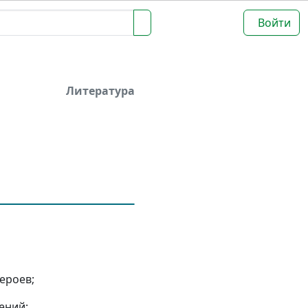
Войти
Литература
ероев;
ений;