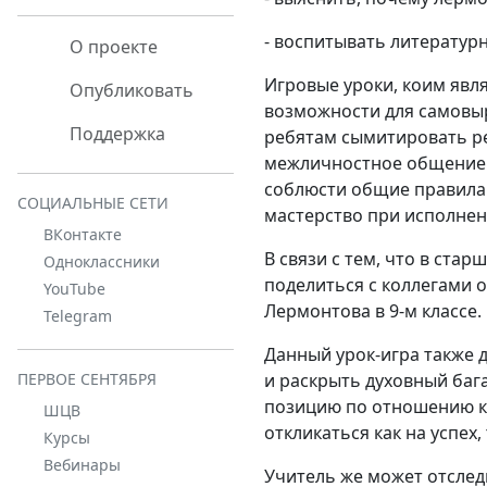
- воспитывать литературн
О проекте
Игровые уроки, коим явл
Опубликовать
возможности для самовыр
Поддержка
ребятам сымитировать ре
межличностное общение по
соблюсти общие правила и
СОЦИАЛЬНЫЕ СЕТИ
мастерство при исполнен
ВКонтакте
В связи с тем, что в ста
Одноклассники
поделиться с коллегами 
YouTube
Лермонтова в 9-м классе.
Telegram
Данный урок-игра также 
и раскрыть духовный баг
ПЕРВОЕ СЕНТЯБРЯ
позицию по отношению к 
ШЦВ
откликаться как на успех,
Курсы
Вебинары
Учитель же может отслед