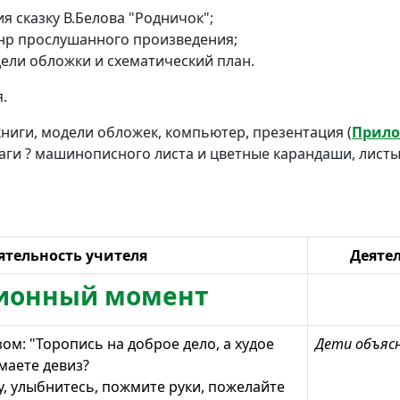
ия сказку В.Белова "Родничок";
нр прослушанного произведения;
ели обложки и схематический план.
.
 книги, модели обложек, компьютер, презентация (
Прило
аги ? машинописного листа и цветные карандаши, листы
ятельность учителя
Деяте
ционный момент
зом: "Торопись на доброе дело, а худое
Дети объяс
маете девиз?
у, улыбнитесь, пожмите руки, пожелайте