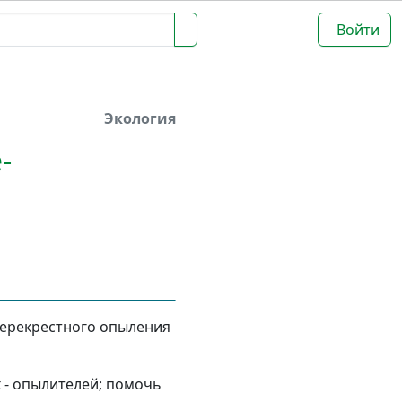
Войти
Экология
-
перекрестного опыления
- опылителей; помочь