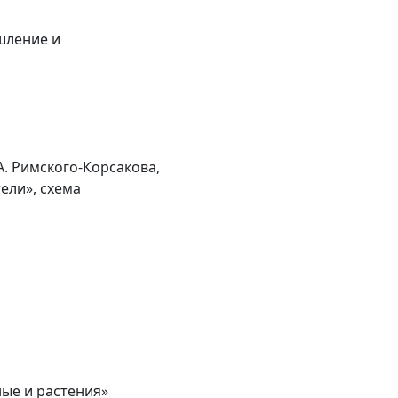
шление и
. Римского-Корсакова,
ели», схема
ные и растения»