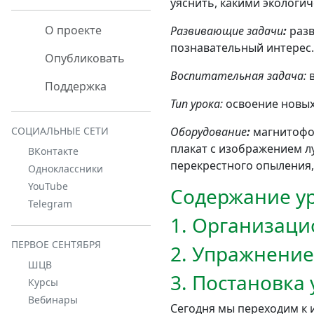
уяснить, какими экологи
О проекте
Развивающие задачи
:
разв
познавательный интерес.
Опубликовать
Воспитательная задача:
в
Поддержка
Тип урока:
освоение новых
Оборудование
:
магнитофон
СОЦИАЛЬНЫЕ СЕТИ
плакат с изображением л
ВКонтакте
перекрестного опыления,
Одноклассники
YouTube
Содержание ур
Telegram
1. Организац
ПЕРВОЕ СЕНТЯБРЯ
2. Упражнение
ШЦВ
3. Постановка
Курсы
Вебинары
Сегодня мы переходим к 