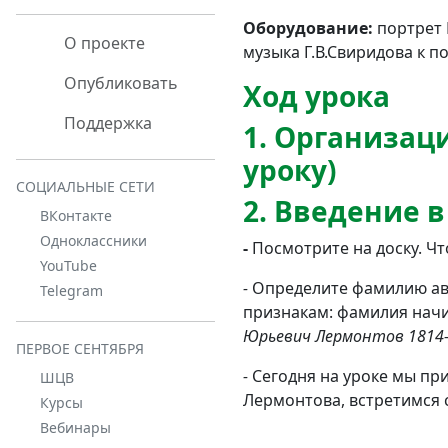
Оборудование:
портрет 
О проекте
музыка Г.В.Свиридова к п
Опубликовать
Ход урока
Поддержка
1. Организац
уроку)
СОЦИАЛЬНЫЕ СЕТИ
2. Введение в
ВКонтакте
Одноклассники
-
Посмотрите на доску. Чт
YouTube
-
Определите фамилию авт
Telegram
признакам: фамилия начи
Юрьевич Лермонтов 1814-
ПЕРВОЕ СЕНТЯБРЯ
-
Сегодня на уроке мы пр
ШЦВ
Лермонтова, встретимся 
Курсы
Вебинары