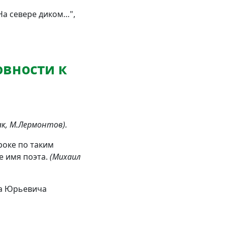
а севере диком…",
овности к
ак, М.Лермонтов).
роке по таким
е имя поэта.
(Михаил
ла Юрьевича