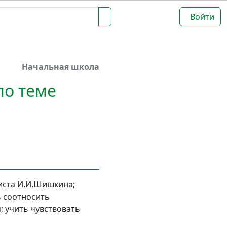
Войти
Начальная школа
по теме
иста И.И.Шишкина;
ь соотносить
; учить чувствовать