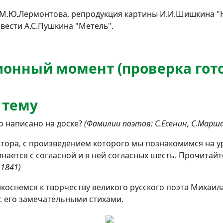
М.Ю.Лермонтова, репродукция картины И.И.Шишкина "Н
овести А.С.Пушкина "Метель".
ионный момент (проверка гот
 тему
о написано на доске?
(Фамилии поэтов: С.Есенин, С.Марш
ора, с произведением которого мы познакомимся на у
нается с согласной и в ней согласных шесть. Прочитайт
1841)
икоснемся к творчеству великого русского поэта Михаи
с его замечательными стихами.