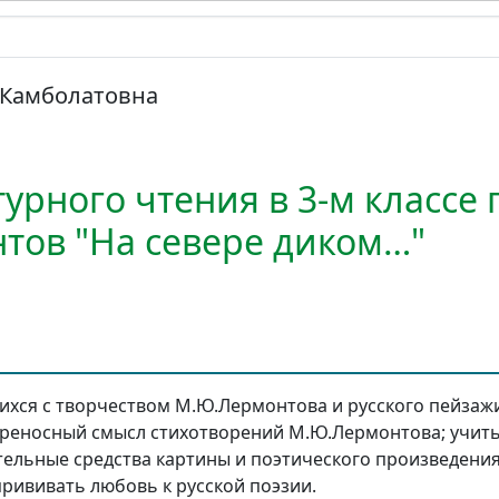
 Камболатовна
урного чтения в 3-м классе 
тов "На севере диком…"
хся с творчеством М.Ю.Лермонтова и русского пейзаж
ереносный смысл стихотворений М.Ю.Лермонтова; учит
ельные средства картины и поэтического произведения
прививать любовь к русской поэзии.