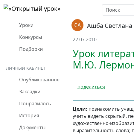
Ашба Светлана
Уроки
Конкурсы
22.07.2010
Подборки
Урок литерат
М.Ю. Лермон
ЛИЧНЫЙ КАБИНЕТ
Опубликованное
поделиться
Закладки
Понравилось
Цели:
познакомить учащи
История
учить видеть скрытый, п
художественно-изобразит
Документы
выразительность слова; 