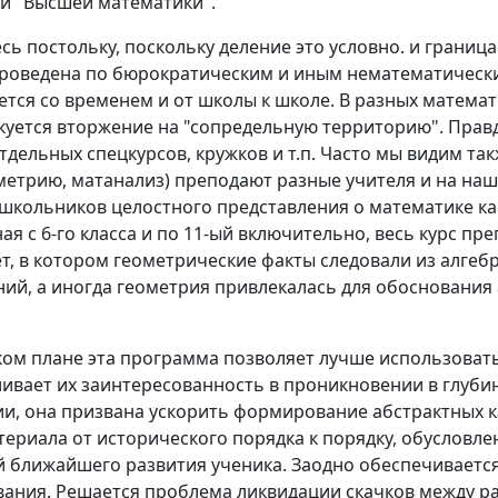
й "Высшей математики".
сь постольку, поскольку деление это условно. и границ
проведена по бюрократическим и иным нематематическ
тся со временем и от школы к школе. В разных математ
икуется вторжение на "сопредельную территорию". Правд
тдельных спецкурсов, кружков и т.п. Часто мы видим та
метрию, матанализ) преподают разные учителя и на наш 
 школьников целостного представления о математике ка
ая с 6-го класса и по 11-ый включительно, весь курс пре
, в котором геометрические факты следовали из алгеб
ий, а иногда геометрия привлекалась для обоснования 
ком плане эта программа позволяет лучше использова
ливает их заинтересованность в проникновении в глуби
, она призвана ускорить формирование абстрактных к
ериала от исторического порядка к порядку, обусловл
й ближайшего развития ученика. Заодно обеспечиваетс
вания. Решается проблема ликвидации скачков между 