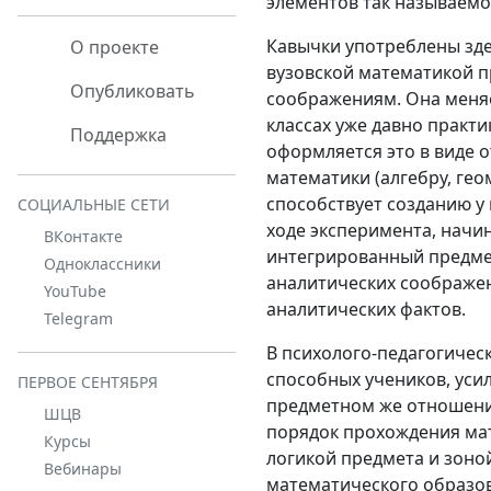
элементов так называемо
Кавычки употреблены зде
О проекте
вузовской математикой 
Опубликовать
соображениям. Она меняе
классах уже давно практ
Поддержка
оформляется это в виде о
математики (алгебру, гео
способствует созданию у
СОЦИАЛЬНЫЕ СЕТИ
ходе эксперимента, начин
ВКонтакте
интегрированный предмет
Одноклассники
аналитических соображен
YouTube
аналитических фактов.
Telegram
В психолого-педагогичес
способных учеников, уси
ПЕРВОЕ СЕНТЯБРЯ
предметном же отношении
ШЦВ
порядок прохождения мат
Курсы
логикой предмета и зоно
Вебинары
математического образо