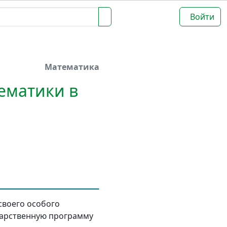
Войти
Математика
ематики в
 своего особого
дарственную программу