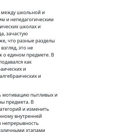
а между школьной и
им и непедагогическим
ических школах и
а, зачастую
кже, что разные разделы
взгляд, это не
к о едином предмете. В
подавался как
раических и
алгебраических и
ть мотивацию пытливых и
ны предмета. В
атегорий и изменить
енному внутренней
я непрерывность
различными этапами