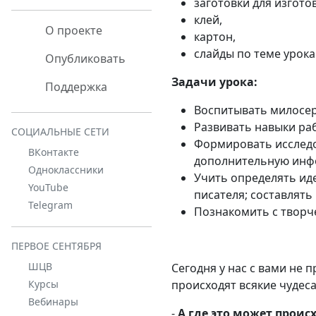
заготовки для изгото
клей,
О проекте
картон,
слайды по теме урок
Опубликовать
Задачи урока:
Поддержка
Воспитывать милосер
Развивать навыки раб
СОЦИАЛЬНЫЕ СЕТИ
Формировать исследо
ВКонтакте
дополнительную инф
Одноклассники
Учить определять иде
YouTube
писателя; составлять 
Telegram
Познакомить с творче
ПЕРВОЕ СЕНТЯБРЯ
ШЦВ
Сегодня у нас с вами не п
происходят всякие чудеса
Курсы
Вебинары
-
А где это может проис