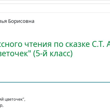
лья Борисовна
сного чтения по сказке С.Т. 
еточек" (5-й класс)
ий цветочек",
р,