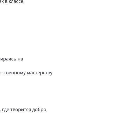
к в классе,
пираясь на
жественному мастерству
, где творится добро,