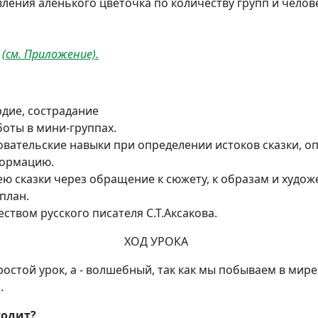
вления аленького цветочка по количеству групп и челове
а
(см. Приложение).
дие, сострадание
оты в мини-группах.
вательские навыки при определении истоков сказки, о
ормацию.
ю сказки через обращение к сюжету, к образам и худо
план.
ством русского писателя С.Т.Аксакова.
ХОД УРОКА
ростой урок, а - волшебный, так как мы побываем в мире
.
ходит?