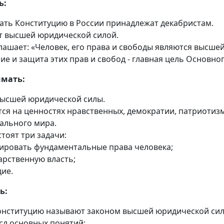
ь:
ать Конституцию в России принадлежат декабристам.
т высшей юридической силой.
лашает: «Человек, его права и свободы являются высше
е и защита этих прав и свобод - главная цель Основног
мать:
 высшей юридической силы.
тся на ценностях нравственных, демократии, патриотиз
иального мира.
тоят три задачи:
тировать фундаментальные права человека;
арственную власть;
дие.
ь:
онституцию называют законом высшей юридической сил
сл основных понятий;