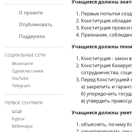
Учащиеся должны знат
О проекте
Первые попытки созд
Конституция обладае
Опубликовать
Конституция провозг
Признание, соблюдени
Поддержка
Учащиеся должны пони
СОЦИАЛЬНЫЕ СЕТИ
Конституция - закон
ВКонтакте
Конституция базируе
Одноклассники
сотрудничества, соц
YouTube
Перед Конституцией с
Telegram
а) закрепить и гаран
б) упорядочить госуд
в) утвердить правосу
ПЕРВОЕ СЕНТЯБРЯ
ШЦВ
Учащиеся должны умет
Курсы
объяснять, почему К
Вебинары
характеризовать смы