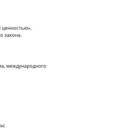
й ценностью».
о закона.
ма, международного
ы;