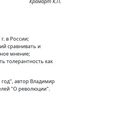
Крамарт К.П.
. в России;
ий сравнивать и
ное мнение;
ть толерантность как
 год", автор Владимир
елей "О революции".