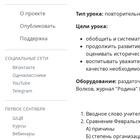
О проекте
Тип урока:
повторитель
Опубликовать
Цели урока:
Поддержка
обобщить и системат
продолжить развитие
оценивать историчес
СОЦИАЛЬНЫЕ СЕТИ
воспитывать уважите
ВКонтакте
качество необходимое
Одноклассники
Оборудование:
раздаточ
YouTube
Волков, журнал "Родина" 
Telegram
ПЕРВОЕ СЕНТЯБРЯ
Вводное слово учите
ШЦВ
Сравнение Февральс
Курсы
А) причины
Вебинары
Б) степень организац