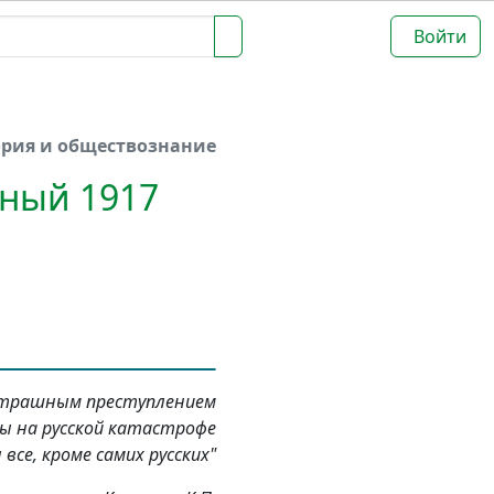
Войти
ория и обществознание
сный 1917
 страшным преступлением
 бы на русской катастрофе
 все, кроме самих русских"