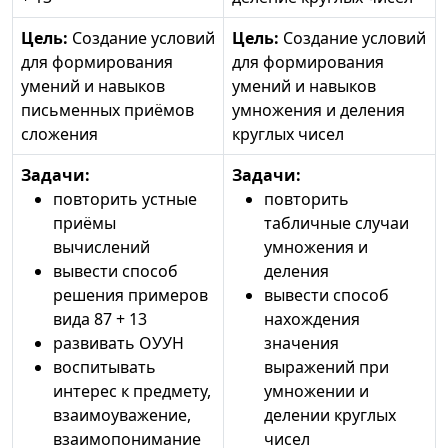
Цель:
Создание условий
Цель:
Создание условий
для формирования
для формирования
умений и навыков
умений и навыков
письменных приёмов
умножения и деления
сложения
круглых чисел
Задачи:
Задачи:
повторить устные
повторить
приёмы
табличные случаи
вычислений
умножения и
вывести способ
деления
решения примеров
вывести способ
вида 87 + 13
нахождения
развивать ОУУН
значения
воспитывать
выражений при
интерес к предмету,
умножении и
взаимоуважение,
делении круглых
взаимопонимание
чисел