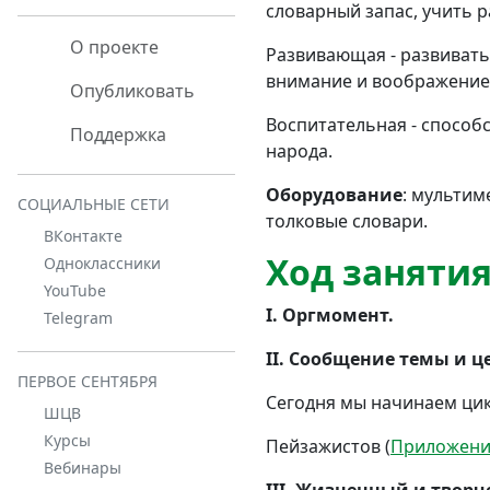
словарный запас, учить р
О проекте
Развивающая
- развиват
внимание и воображение
Опубликовать
Воспитательная
- способс
Поддержка
народа.
Оборудование
: мультим
СОЦИАЛЬНЫЕ СЕТИ
толковые словари.
ВКонтакте
Ход занятия
Одноклассники
YouTube
I. Оргмомент.
Telegram
II. Сообщение темы и ц
ПЕРВОЕ СЕНТЯБРЯ
Сегодня мы начинаем цик
ШЦВ
Курсы
Пейзажистов (
Приложени
Вебинары
III. Жизненный и творч