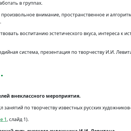
аботать в группах.
ь произвольное внимание, пространственное и алгорит
.
твовать воспитанию эстетического вкуса, интереса к ис
едийная система, презентация по творчеству И.И. Левит
.
елей внеклассного мероприятия.
л занятий по творчеству известных русских художников
е 1
, слайд 1).
еский путь русского художника И.И. Левитана.