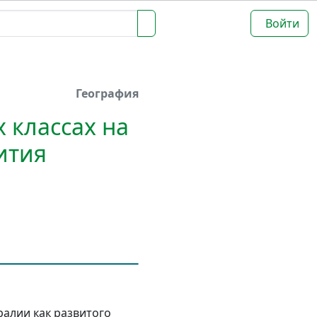
Войти
География
 классах на
ития
алии как развитого