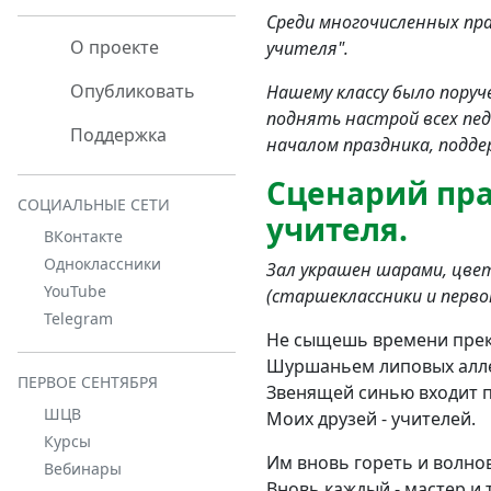
Среди многочисленных пр
О проекте
учителя".
Опубликовать
Нашему классу было поруч
поднять настрой всех пе
Поддержка
началом праздника, подде
Сценарий пра
СОЦИАЛЬНЫЕ СЕТИ
учителя.
ВКонтакте
Одноклассники
Зал украшен шарами, цвет
YouTube
(старшеклассники и перво
Telegram
Не сыщешь времени прекр
Шуршаньем липовых алл
ПЕРВОЕ СЕНТЯБРЯ
Звенящей синью входит 
ШЦВ
Моих друзей - учителей.
Курсы
Им вновь гореть и волно
Вебинары
Вновь каждый - мастер и 