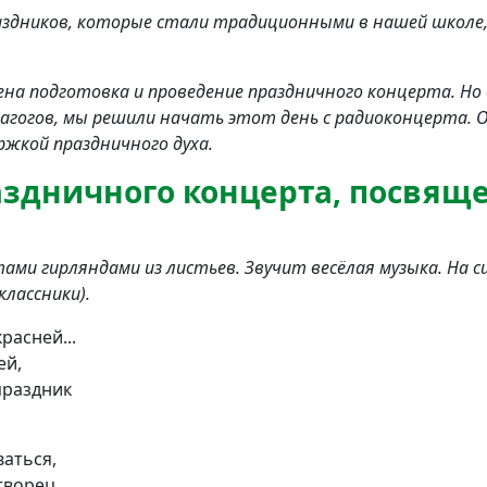
аздников, которые стали традиционными в нашей школе,
ена подготовка и проведение праздничного концерта. Но
дагогов, мы решили начать этот день с радиоконцерта.
ржкой праздничного духа.
здничного концерта, посвящ
ами гирляндами из листьев. Звучит весёлая музыка. На 
классники).
асней...
ей,
праздник
ваться,
творец,