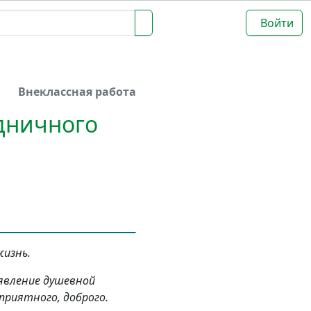
Войти
Внеклассная работа
дничного
жизнь.
 явление душевной
риятного, доброго.