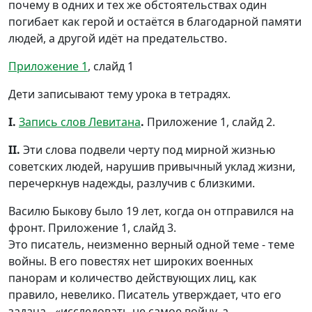
почему в одних и тех же обстоятельствах один
погибает как герой и остаётся в благодарной памяти
людей, а другой идёт на предательство.
Приложение 1
, слайд 1
Дети записывают тему урока в тетрадях.
I.
Запись слов Левитана
.
Приложение 1, слайд 2.
II.
Эти слова подвели черту под мирной жизнью
советских людей, нарушив привычный уклад жизни,
перечеркнув надежды, разлучив с близкими.
Василю Быкову было 19 лет, когда он отправился на
фронт. Приложение 1, слайд 3.
Это писатель, неизменно верный одной теме - теме
войны. В его повестях нет широких военных
панорам и количество действующих лиц, как
правило, невелико. Писатель утверждает, что его
задача - «исследовать не самое войну, а