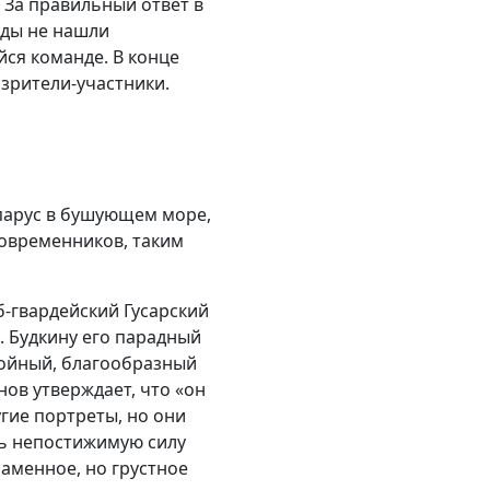
. За правильный ответ в
нды не нашли
йся команде. В конце
зрители-участники.
парус в бушующем море,
современников, таким
-гвардейский Гусарский
. Будкину его парадный
окойный, благообразный
ов утверждает, что «он
гие портреты, но они
ть непостижимую силу
ламенное, но грустное