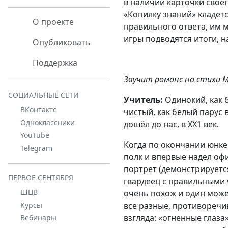
в наличии карточки своег
«Копилку знаний» кладет
О проекте
правильного ответа, им 
игры подводятся итоги, 
Опубликовать
Поддержка
Звучит романс на стихи М
СОЦИАЛЬНЫЕ СЕТИ
Учитель:
Одинокий, как 
ВКонтакте
чистый, как белый парус
Одноклассники
дошёл до нас, в ХХ1 век.
YouTube
Когда по окончании юнке
Telegram
полк и впервые надел офи
портрет (демонстрируется
ПЕРВОЕ СЕНТЯБРЯ
гвардеец с правильными 
ШЦВ
очень похож и один може
все разные, противоречи
Курсы
взгляда: «огненные глаза
Вебинары