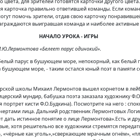
о цвета, для зрителей готовятся карточки другого цвета
ся карточка правильно ответившей команды. Если кома
могут помочь зрители, отдав свою карточку понравивше
награждаются выигравшая команда и наиболее активные 
НАЧАЛО УРОКА - ИГРЫ
.Ю.Лермонтова «Белеет парус одинокий».
белый парус в бушующем море, непокорный, как белый 
 в бушующем море, - таким остался юный поэт в памяти 
рской школы Михаил Лермонтов вышел корнетом в лейб
церский мундир, бабушка поэта заказала художнику Ф.О
 портрет кисти Ф.О.Будкина). Посмотрите на него : сп
чертами лица. Дальний родственник Лермонтовых Логин
т дать истинное понятие о лице Лермонтова».Есть и дру
вые, хотя решительно все художники стремятся переда
», «чёрные как уголь»,»сверкающие мрачным огнём», «п