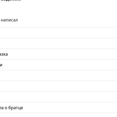
 написал
азка
ли
ла о братце