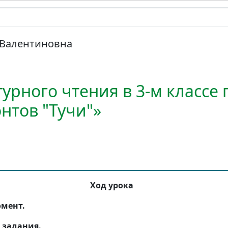
 Валентиновна
урного чтения в 3-м классе 
нтов "Тучи"»
Ход урока
омент.
 задания.