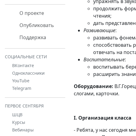
упражнять в звук
продолжить форм
О проекте
чтения;
дать представлен
Опубликовать
Развивающие
:
Поддержка
развивать фонема
способствовать р
отвечать на пост
СОЦИАЛЬНЫЕ СЕТИ
Воспитательные
:
ВКонтакте
воспитывать бер
Одноклассники
расширить знания
YouTube
Оборудование:
В.Г.Горец
Telegram
слогами, карточки.
ПЕРВОЕ СЕНТЯБРЯ
ШЦВ
I. Организация класса
Курсы
- Ребята, у нас сегодня 
Вебинары