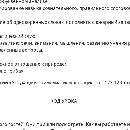
о-буквенном анализе;
ирование навыка сознательного, правильного слогово
ие об однокоренных словах, пополнять словарный запас
тический слух;
азвитию речи, внимания, мышления, развитию умения р
авленные вопросы.
ежное отношение к природе;
 о грибах.
кий «Азбука»,мультимедиа, иллюстрация на с.122-123, ст
ХОД УРОКА
много гостей. Они пришли посмотреть. Как вы работаете н