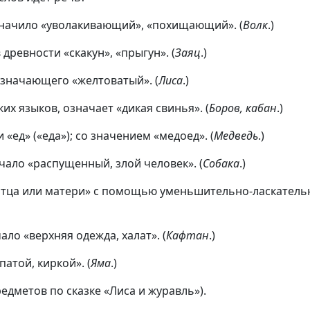
 значило «уволакивающий», «похищающий». (
Волк
.)
 древности «скакун», «прыгун». (
Заяц
.)
означающего «желтоватый». (
Лиса
.)
их языков, означает «дикая свинья». (
Боров, кабан
.)
 «ед» («еда»); со значением «медоед». (
Медведь
.)
ачало «распущенный, злой человек». (
Собака
.)
отца или матери» с помощью уменьшительно-ласкательно
ало «верхняя одежда, халат». (
Кафтан
.)
атой, киркой». (
Яма
.)
едметов по сказке «Лиса и журавль»).