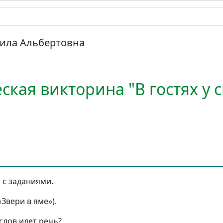
ила Альбертовна
кая викторина "В гостях у с
и с заданиями.
«Звери в яме»).
слов идет речь?