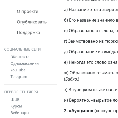
а) Название этого зверя
О проекте
б) Его название значило в
Опубликовать
в) Образовано от слова, 
Поддержка
г) Заимствовано из тюркск
СОЦИАЛЬНЫЕ СЕТИ
д) Образование из «мёд» и
ВКонтакте
е) Некогда это слово озн
Одноклассники
YouTube
ж) Образовано от «мать 
Telegram
(
Бабка
.)
з) В турецком языке означ
ПЕРВОЕ СЕНТЯБРЯ
ШЦВ
и) Вероятно, «вырытое лоп
Курсы
2.
«Аукцион»
(конкурс пр
Вебинары