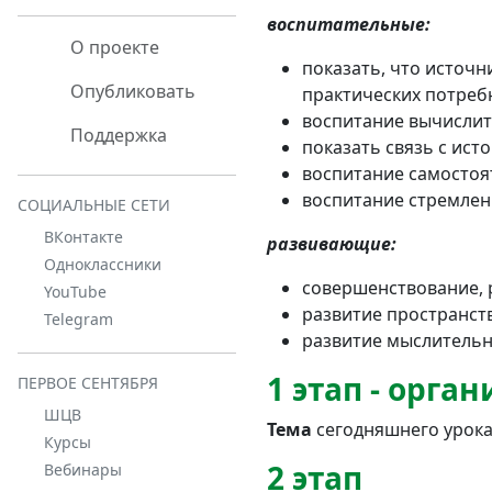
воспитательные:
О проекте
показать, что источн
Опубликовать
практических потреб
воспитание вычислит
Поддержка
показать связь с ист
воспитание самостоя
воспитание стремлен
СОЦИАЛЬНЫЕ СЕТИ
ВКонтакте
развивающие:
Одноклассники
совершенствование, р
YouTube
развитие пространст
Telegram
развитие мыслительн
1 этап - орг
ПЕРВОЕ СЕНТЯБРЯ
ШЦВ
Тема
сегодняшнего урока
Курсы
2 этап
Вебинары