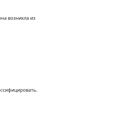
она возникла из
;
ассифицировать.