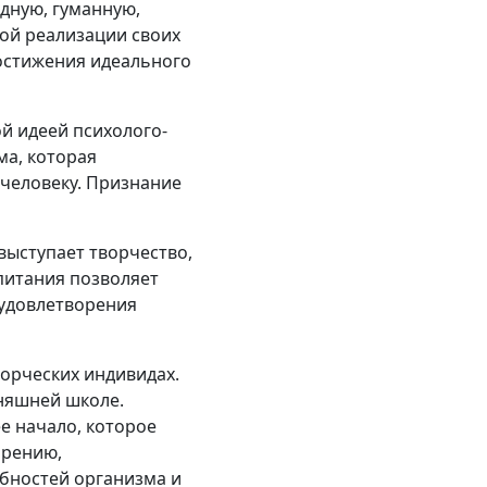
одную, гуманную,
ной реализации своих
достижения идеального
й идеей психолого-
ма, которая
человеку. Признание
ыступает творчество,
спитания позволяет
 удовлетворения
ворческих индивидах.
няшней школе.
е начало, которое
ирению,
бностей организма и