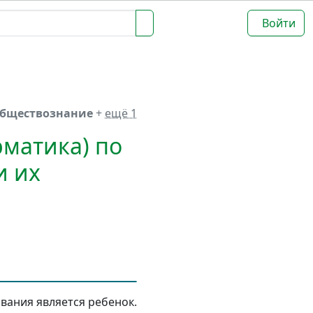
Войти
обществознание
+
ещё 1
матика) по
и их
ания является ребенок.