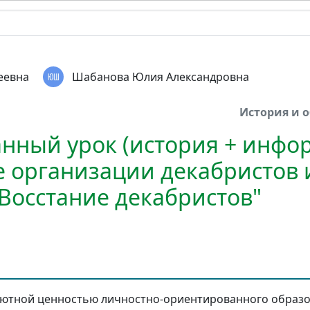
еевна
Шабанова Юлия Александровна
История и 
нный урок (история + инфор
е организации декабристов 
Восстание декабристов"
лютной ценностью личностно-ориентированного образов