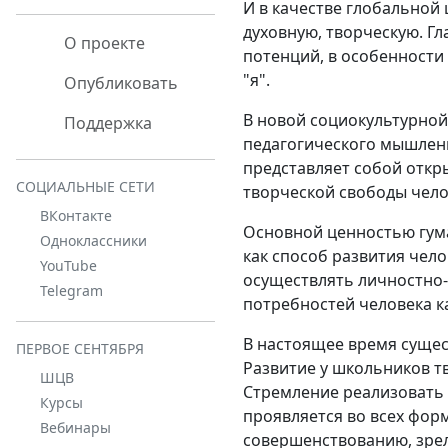
И в качестве глобальной
духовную, творческую. Гл
О проекте
потенций, в особенности
"я".
Опубликовать
В новой социокультурной
Поддержка
педагогического мышления
представляет собой откр
СОЦИАЛЬНЫЕ СЕТИ
творческой свободы чело
ВКонтакте
Основной ценностью гум
Одноклассники
как способ развития чело
YouTube
осуществлять личностно-
Telegram
потребностей человека ка
В настоящее время сущес
ПЕРВОЕ СЕНТЯБРЯ
Развитие у школьников т
ШЦВ
Стремление реализовать 
Курсы
проявляется во всех фор
Вебинары
совершенствованию, зрел