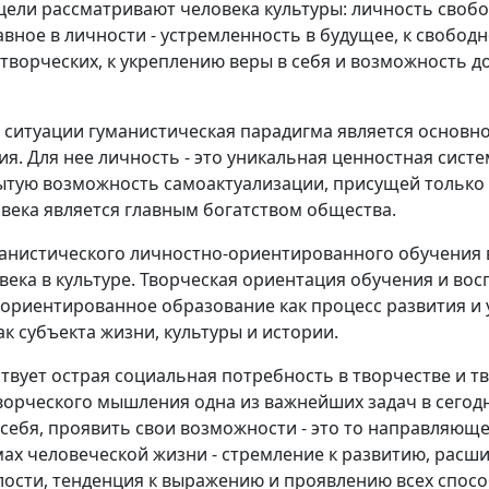
 цели рассматривают человека культуры: личность своб
авное в личности - устремленность в будущее, к свобод
 творческих, к укреплению веры в себя и возможность 
 ситуации гуманистическая парадигма является основно
. Для нее личность - это уникальная ценностная систе
ытую возможность самоактуализации, присущей только 
века является главным богатством общества.
анистического личностно-ориентированного обучения в
века в культуре. Творческая ориентация обучения и во
ориентированное образование как процесс развития и
к субъекта жизни, культуры и истории.
твует острая социальная потребность в творчестве и т
ворческого мышления одна из важнейших задач в сегод
себя, проявить свои возможности - это то направляюще
мах человеческой жизни - стремление к развитию, расш
ости, тенденция к выражению и проявлению всех спосо