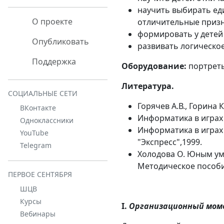
научить выбирать ед
О проекте
отличительные призн
формировать у детей 
Опубликовать
развивать логическо
Поддержка
Оборудование:
портреты
Литература.
СОЦИАЛЬНЫЕ СЕТИ
Горячев А.В., Горина К
ВКонтакте
Информатика в играх и 
Одноклассники
Информатика в играх и
YouTube
"Экспресс",1999.
Telegram
Холодова О. Юным ум
Методическое пособие. 
ПЕРВОЕ СЕНТЯБРЯ
ШЦВ
Курсы
I.
Организационный мом
Вебинары