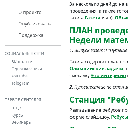
За несколько дней до на
проведения, а также гото
О проекте
газета
Газета
и др).
Объя
Опубликовать
ПЛАН провед
Поддержка
Недели мате
1. Выпуск газеты "Путеше
СОЦИАЛЬНЫЕ СЕТИ
Газета содержит план п
ВКонтакте
Олимпийские задачи
,
Одноклассники
смекалку
Это интересно
и
YouTube
Telegram
2. Путешествие по станц
Станция "Реб
ПЕРВОЕ СЕНТЯБРЯ
ШЦВ
Разгадывание ребусов пр
Курсы
форме слайд-шоу.
Ребус
Вебинары