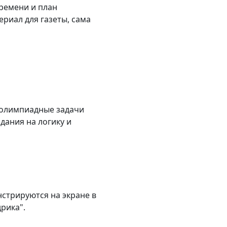
ремени и план
териал для газеты, сама
 олимпиадные задачи
адания на логику и
нстрируются на экране в
рика".