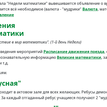
чала "Недели математики" вывешивается объявление о в
вится всё необходимое (валюта - "мудрики"
Валюта
, ма
вление
ения
матики
ствие в мир математики". (1-й день Недели)
роведения мероприятий
Расписание движения поезда
,
 познавательную информацию
Великие математики
, з
 т.д.
иям.
усная"
оходит в актовом зале для всех желающих. Ребусы демо
ы
За каждый отгаданный ребус учащиеся получают 2 "муд