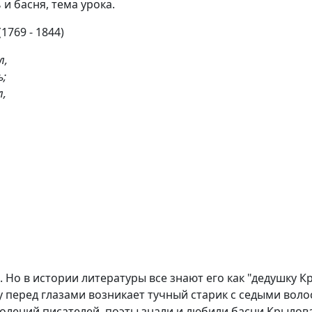
и басня, тема урока.
1769 - 1844)
л,
ь;
л,
 Но в истории литературы все знают его как "дедушку К
у перед глазами возникает тучный старик с седыми волос
олений писателей, поэты знали и любили басни Крылова