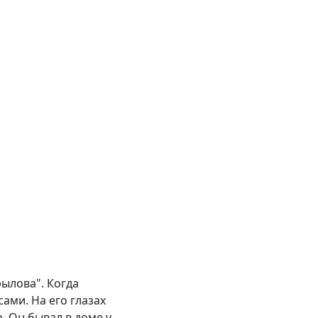
рылова". Когда
ами. На его глазах
. Он бывал в доме у