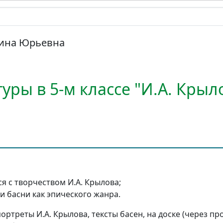
ина Юрьевна
уры в 5-м классе "И.А. Крыл
я с творчеством И.А. Крылова;
 басни как эпического жанра.
ортреты И.А. Крылова, тексты басен, на доске (через пр