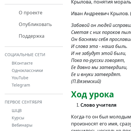
Крылова, понятия мораль 
О проекте
Иван Андреевич Крылов. (
Опубликовать
Забавой он людей исправи
Сметая с них пороков пыл
Поддержка
Он баснями себя прослави
И слава эта - наша быль.
И не забудут этой были,
СОЦИАЛЬНЫЕ СЕТИ
Пока по-русски говорят,
ВКонтакте
Ее давно мы затвердили,
Одноклассники
Ее и внуки затвердят.
YouTube
(П.Вяземский)
Telegram
Ход урока
ПЕРВОЕ СЕНТЯБРЯ
Слово учителя
ШЦВ
Когда-то он был молодым.
Курсы
произносят его имя, сраз
Вебинары
сменилось несколько пок