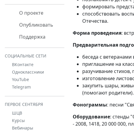
формировать предста
О проекте
способствовать восп
Отечества.
Опубликовать
Форма проведения
: вст
Поддержка
Предварительная подг
СОЦИАЛЬНЫЕ СЕТИ
беседа с ветеранами 
приглашение на клас
ВКонтакте
разучивание стихов, п
Одноклассники
изготовление листово
YouTube
закупить шары, живы
Telegram
(помогают родители).
Фонограммы
: песни "С
ПЕРВОЕ СЕНТЯБРЯ
ШЦВ
Оборудование
: стенды 
Курсы
- 2008, 1418, 20 000 000, п
Вебинары