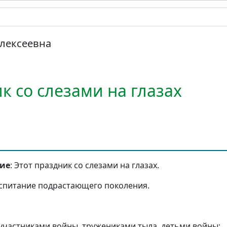
Алексеевна
к со слезами на глазах
тие
: Этот праздник со слезами на глазах.
оспитание подрастающего поколения.
 участниками войны, тружениками тыла, детьми войны;