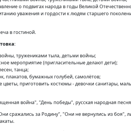
вление о подвигах народа в годы Великой Отечественн
итанию уважения и гордости к людям старшего поколен
реча в гостиной.
отовка
:
войны, тружениками тыла, детьми войны;
сное мероприятие (пригласительные делают дети);
есен, танца;
к, плакатов, бумажных голубей, самолётов;
е цветы, приготовить костюмы - девочки санитары, мал
вященная война", "День победы", русская народная песня
"Они сражались за Родину", "Они не вернулись из боя", ли
лакаты.