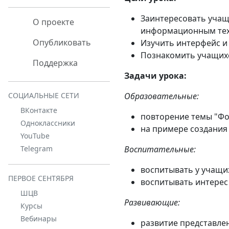
Заинтересовать учащ
О проекте
информационным тех
Опубликовать
Изучить интерфейс и
Познакомить учащихс
Поддержка
Задачи урока:
Образовательные:
СОЦИАЛЬНЫЕ СЕТИ
ВКонтакте
повторение темы "Фо
Одноклассники
на примере создания
YouTube
Воспитательные:
Telegram
воспитывать у учащи
ПЕРВОЕ СЕНТЯБРЯ
воспитывать интерес 
ШЦВ
Развивающие:
Курсы
Вебинары
развитие представле