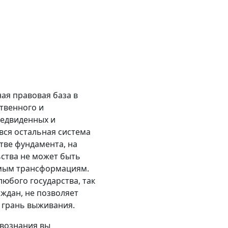
ая правовая база в
ственного и
редвиденных и
вся остальная система
тве фундамента, на
ьства не может быть
имым трансформациям.
юбого государства, так
аждан, не позволяет
а грань выживания.
твознания вы