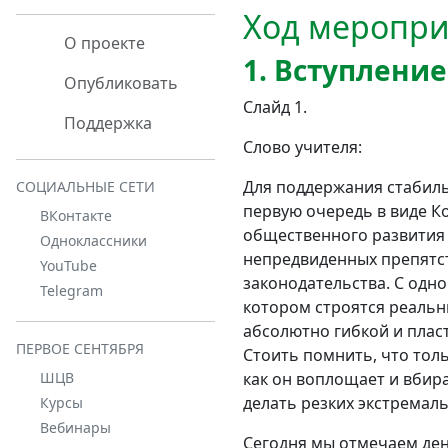
Ход меропри
О проекте
1. Вступление
Опубликовать
Слайд 1.
Поддержка
Слово учителя:
Для поддержания стабиль
СОЦИАЛЬНЫЕ СЕТИ
первую очередь в виде К
ВКонтакте
общественного развития 
Одноклассники
непредвиденных препятст
YouTube
законодательства. С одн
Telegram
котором строятся реальны
абсолютно гибкой и плас
ПЕРВОЕ СЕНТЯБРЯ
Стоить помнить, что тол
как он воплощает и вбира
ШЦВ
делать резких экстремаль
Курсы
Вебинары
Сегодня мы отмечаем ден