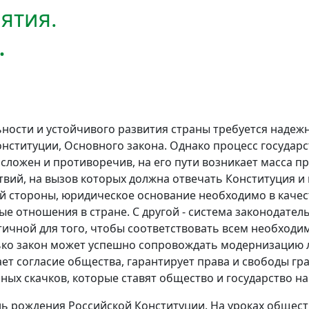
ятия.
.
ности и устойчивого развития страны требуется надежн
онституции, Основного закона. Однако процесс государ
сложен и противоречив, на его пути возникает масса п
вий, на вызов которых должна отвечать Конституция и 
ой стороны, юридическое основание необходимо в качес
е отношения в стране. С другой - система законодател
тичной для того, чтобы соответствовать всем необход
ько закон может успешно сопровождать модернизацию л
ет согласие общества, гарантирует права и свободы гр
ных скачков, которые ставят общество и государство н
ь рождения Российской Конституции. На уроках общес