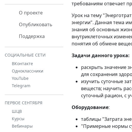
требованиям отвечает пр
О проекте
Урок на тему "Энерготра
энергии". Данная тема и
Опубликовать
знания об основных жизн
Поддержка
внутриклеточных изменен
понятия об обмене вещес
Задачи данного урока:
СОЦИАЛЬНЫЕ СЕТИ
ВКонтакте
раскрыть значение з
Одноклассники
для сохранения здор
YouTube
изучить суточные зат
Telegram
веществ; научить ра
суточный рацион, с 
ПЕРВОЕ СЕНТЯБРЯ
Оборудование
:
ШЦВ
таблицы "Затрата энер
Курсы
"Примерные нормы су
Вебинары