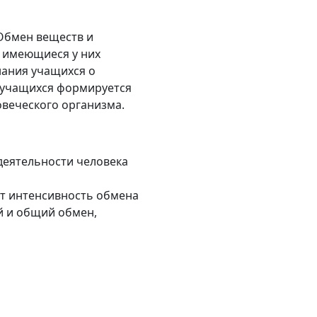
"Обмен веществ и
т имеющиеся у них
нания учащихся о
у учащихся формируется
овеческого организма.
деятельности человека
ит интенсивность обмена
й и общий обмен,