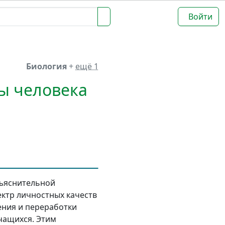
Войти
Биология
+
ещё 1
ты человека
бъяснительной
ктр личностных качеств
ения и переработки
чащихся. Этим