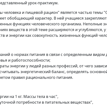
едставленный урок-практикум.
ты человека и пищевой рацион" является частью темы 
меет обобщающий характер. В ней учащиеся закрепляю
енных функциях человеческого организма. Неполные з
иях веществ в этой теме расширяются и углубляются, 
тв и энергии как совокупность жизненных функций чел
наний о нормах питания в связи с определенным видом 
овья и работоспособности;
раты энергии у людей разных профессий, от чего завис
ссчитывать энергетический баланс, определять основно
учетом правил рационального питания.
гии на 1 кг. Массы тела в час",
точной потребности в питательных веществах",