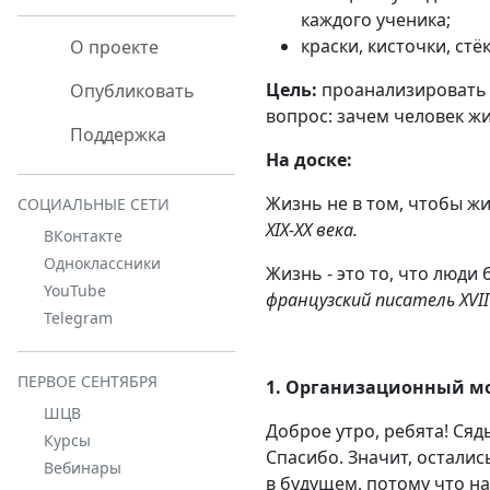
каждого ученика;
краски, кисточки, стёк
О проекте
Цель:
проанализировать 
Опубликовать
вопрос: зачем человек жи
Поддержка
На доске:
Жизнь не в том, чтобы жи
СОЦИАЛЬНЫЕ СЕТИ
XIX-XX века.
ВКонтакте
Одноклассники
Жизнь - это то, что люди
YouTube
французский писатель XVII
Telegram
ПЕРВОЕ СЕНТЯБРЯ
1. Организационный м
ШЦВ
Доброе утро, ребята! Сяд
Курсы
Спасибо. Значит, остались
Вебинары
в будущем, потому что на