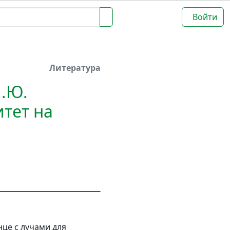
Войти
Литература
М.Ю.
тет на
нце с лучами для