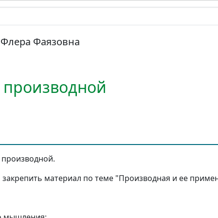
 Флера Фаязовна
 производной
производной.
закрепить материал по теме "Производная и ее примен
о мышления;