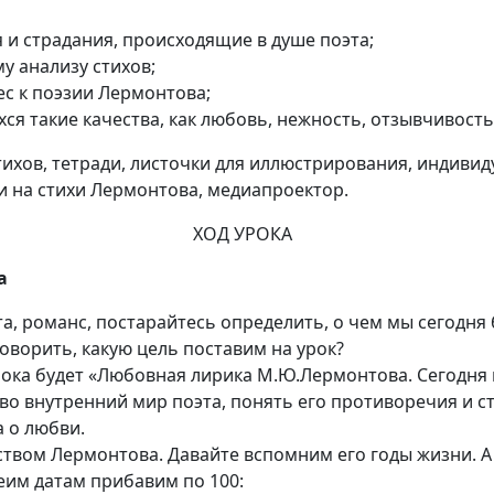
 и страдания, происходящие в душе поэта;
у анализу стихов;
с к поэзии Лермонтова;
ся такие качества, как любовь, нежность, отзывчивость
тихов, тетради, листочки для иллюстрирования, индивид
и на стихи Лермонтова, медиапроектор.
ХОД УРОКА
а
а, романс, постарайтесь определить, о чем мы сегодня 
говорить, какую цель поставим на урок?
урока будет «Любовная лирика М.Ю.Лермонтова. Сегодня 
во внутренний мир поэта, понять его противоречия и с
а о любви.
твом Лермонтова. Давайте вспомним его годы жизни. А в
еим датам прибавим по 100: