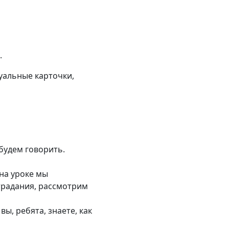
.
уальные карточки,
будем говорить.
на уроке мы
традания, рассмотрим
ы, ребята, знаете, как