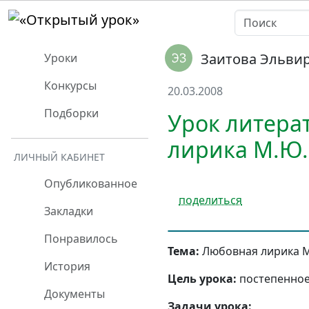
Заитова Эльви
Уроки
Конкурсы
20.03.2008
Подборки
Урок литерат
лирика М.Ю.
ЛИЧНЫЙ КАБИНЕТ
Опубликованное
поделиться
Закладки
Понравилось
Тема:
Любовная лирика 
История
Цель урока:
постепенное
Документы
Задачи урока: