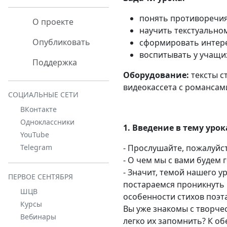
понять противоречия
О проекте
научить текстуальном
Опубликовать
сформировать интере
воспитывать у учащих
Поддержка
Оборудование:
тексты с
видеокассета с романсам
СОЦИАЛЬНЫЕ СЕТИ
ВКонтакте
Одноклассники
1. Введение в тему урок
YouTube
- Прослушайте, пожалуйст
Telegram
- О чем мы с вами будем 
- Значит, темой нашего 
ПЕРВОЕ СЕНТЯБРЯ
постараемся проникнуть 
ШЦВ
особенности стихов поэт
Курсы
Вы уже знакомы с творчес
Вебинары
легко их запомнить? К об