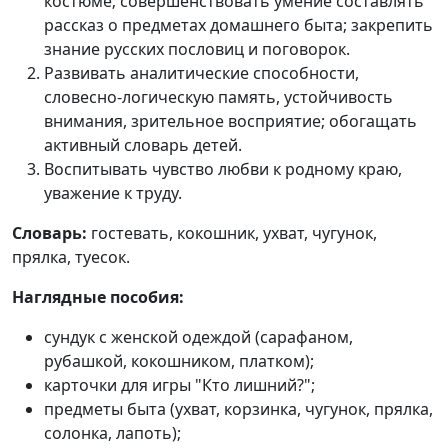
костюме; совершенствовать умение составлять
рассказ о предметах домашнего быта;
закр
епить
знание русских пословиц и поговорок.
Развивать аналитические способности,
словесно-логическую память, устойчивость
внимания, зрительное восприятие; обогащать
активный словарь детей.
Воспитывать чувство любви к родному краю,
уважение к труду.
Словарь:
гостевать, кокошник, ухват, чугунок,
прялка, туесок.
Наглядные пособия:
сундук с женской одеждой (сарафаном,
рубашкой, кокошником, платком);
карточки для игры "Кто лишний?";
предметы быта (ухват, корзинка, чугунок, прялка,
солонка, лапоть);