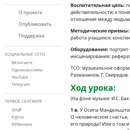
Воспитательная цель:
п
действительности; к пон
О проекте
отношения между людьм
Опубликовать
Методические приемы:
Поддержка
работа учащихся; конспе
Оборудование:
портрет 
СОЦИАЛЬНЫЕ СЕТИ
инсценирования; реферат
ВКонтакте
ТСО: музыкальное оформле
Одноклассники
Рахманинов, Г. Свиридов.
YouTube
Telegram
Ход урока:
(На фоне музыки: И.С. Бах
ПЕРВОЕ СЕНТЯБРЯ
1 в.
У Осипа Мандельштама
ШЦВ
О человеческом счастье,
Курсы
его природа? Или о том и
Вебинары