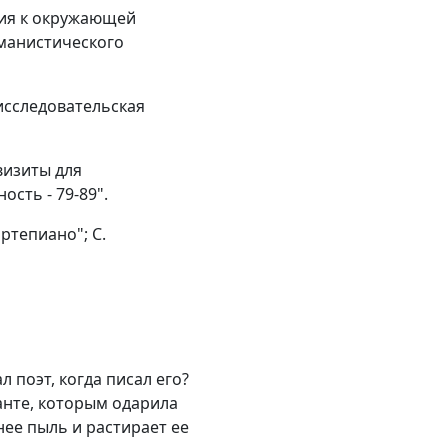
ия к окружающей
уманистического
исследовательская
визиты для
сть - 79-89".
ртепиано"; С.
поэт, когда писал его?
анте, которым одарила
нее пыль и растирает ее