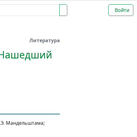
Войти
Литература
 "Нашедший
.Э. Мандельштама;