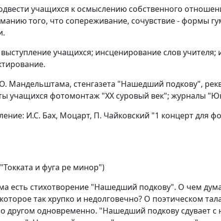
одвести учащихся к осмыслению собственного отношен
иманию того, что сопереживание, сочувствие - формы г
и.
выступление учащихся; инсценирование слов учителя; 
ктирование.
О. Мандельштама, стенгазета "Нашедший подкову", рек
ы учащихся фотомонтаж "XX суровый век"; журналы "Юно
ние: И.С. Бах, Моцарт, П. Чайковский "1 концерт для фо
 "Токката и фуга ре минор")
 есть стихотворение "Нашедший подкову". О чем думал 
 которое так хрупко и недолговечно? О поэтическом тал
 о другом одновременно. "Нашедший подкову сдувает с 