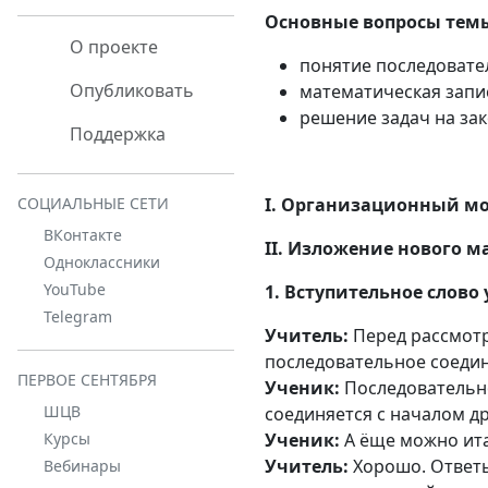
Основные вопросы тем
О проекте
понятие последовате
Опубликовать
математическая запи
решение задач на за
Поддержка
I. Организационный м
СОЦИАЛЬНЫЕ СЕТИ
ВКонтакте
II. Изложение нового м
Одноклассники
YouTube
1. Вступительное слово
Telegram
Учитель:
Перед рассмотр
последовательное соеди
ПЕРВОЕ СЕНТЯБРЯ
Ученик:
Последовательно
ШЦВ
соединяется с началом др
Ученик:
А ёще можно итак
Курсы
Учитель:
Хорошо. Ответы
Вебинары