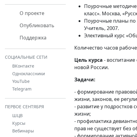
Поурочные методическ
О проекте
класс». Москва, «Русс
Поурочные планы по у
Опубликовать
Учитель, 2007.
Элективный курс «Общ
Поддержка
Количество часов рабоче
СОЦИАЛЬНЫЕ СЕТИ
Цель курса
- воспитание
ВКонтакте
новой России.
Одноклассники
Задачи:
YouTube
Telegram
- формирование правовой
жизни, законов, ее регул
- развитие у подростков
ПЕРВОЕ СЕНТЯБРЯ
жизни;
ШЦВ
- профилактика девиантн
Курсы
прав не существует без о
Вебинары
- формирование активной