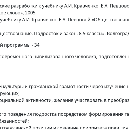
ие разработки к учебнику А.И. Кравченко, Е.А. Певцов
кое слово», 2005.
чебнику А.И. Кравченко, Е.А. Певцовой «Обществознание
ествознание. Подросток и закон. 8-9 классы». Волгоград
й программы - 34.
 современного цивилизованного человека, подготовленн
 культуры и гражданской грамотности через изучение
ирующих;
 социальной активности, желания участвовать в преоб
ого поведения подростка посредством формирования тв
бязанностей;
 гражданской позиции и сознание приоритета прав лич