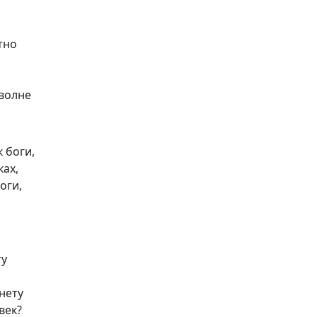
тно
а
 волне
 боги,
ках,
оги,
ту
нету
век?