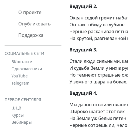
Ведущий 2.
О проекте
Океан седой гремит наба
Опубликовать
Он таит обиду в глубине
Черные раскачивая пятн
Поддержка
На крутой, разгневанной
Ведущий 3.
СОЦИАЛЬНЫЕ СЕТИ
Стали люди сильными, как
ВКонтакте
И судьба Земли у них в ру
Одноклассники
Но темнеют страшные ож
YouTube
У земного шара на боках.
Telegram
Ведущий 4.
ПЕРВОЕ СЕНТЯБРЯ
Мы давно освоили плане
ШЦВ
Широко шагает этот век
Курсы
На Земле уж белых пятен 
Вебинары
Черные сотрешь ли, чело