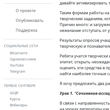
давайте активизировать 
О проекте
Таким формам работы на 
творческим заданиям, ко
Опубликовать
Причин много: и загружен
Поддержка
нежелание отступать от 
Результаты опросов учащ
творческую и познавател
СОЦИАЛЬНЫЕ СЕТИ
ВКонтакте
Ребята учатся творчески
Одноклассники
эпитет, открыть неожидан
YouTube
оценить эти средства в 
Telegram
найти наиболее точные с
Я хочу предложить два р
ПЕРВОЕ СЕНТЯБРЯ
ШЦВ
Урок 1. "Сочинение-ассо
Курсы
В связи с направленност
Вебинары
на уроках литературы ка