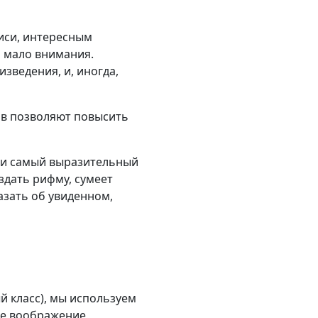
писи, интересным
 мало внимания.
зведения, и, иногда,
ов позволяют повысить
йти самый выразительный
здать рифму, сумеет
азать об увиденном,
й класс), мы используем
ое воображение