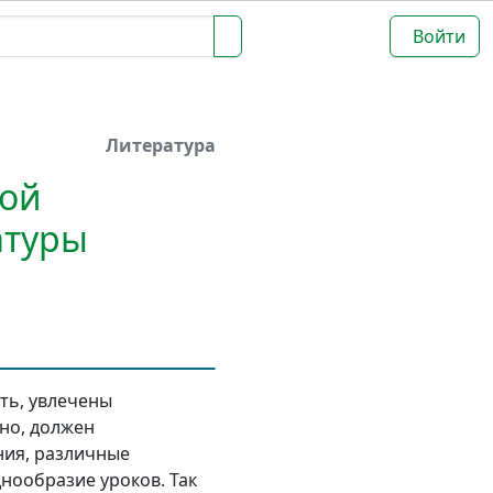
Войти
Литература
ной
атуры
ать, увлечены
но, должен
ния, различные
нообразие уроков. Так