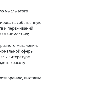
ую мысль этого
мировать собственную
ств и переживаний
незаменимостью;
образного мышления,
циональной сферы;
с к литературе.
идеть красоту
хотворению, выставка