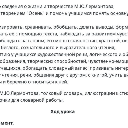
 сведения о жизни и творчестве М.Ю.Лермонтова;
отворением "Осень" и помочь учащимся понять основн
изировать, сравнивать, обобщать, делать выводы, фор
вать её с помощью текста, наблюдать за развитием чув
аблюдать за словом, его многозначностью, красотой, 
беглого, сознательного и выразительного чтения;
итию у учащихся художественной речи, логического и 
оображения, творческих способностей, чувственно-эмо
чащихся, обогащать словарный запас, прививать интере
 чтения, речи, общения друг с другом, с книгой, учить в
и бережно относиться к ней.
М.Ю.Лермонтова, толковый словарь, иллюстрации к сти
точки для словарной работы.
Ход урока
омент.