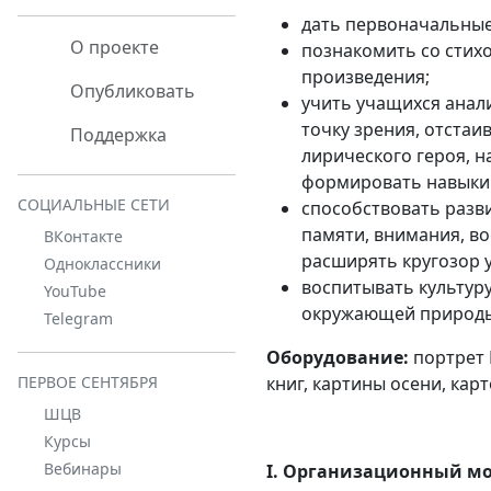
дать первоначальные
О проекте
познакомить со стих
произведения;
Опубликовать
учить учащихся анал
точку зрения, отстаи
Поддержка
лирического героя, н
формировать навыки 
СОЦИАЛЬНЫЕ СЕТИ
способствовать разв
памяти, внимания, в
ВКонтакте
расширять кругозор у
Одноклассники
воспитывать культуру
YouTube
окружающей природы 
Telegram
Оборудование
:
портрет 
книг, картины осени, кар
ПЕРВОЕ СЕНТЯБРЯ
ШЦВ
Курсы
Вебинары
I. Организационный м