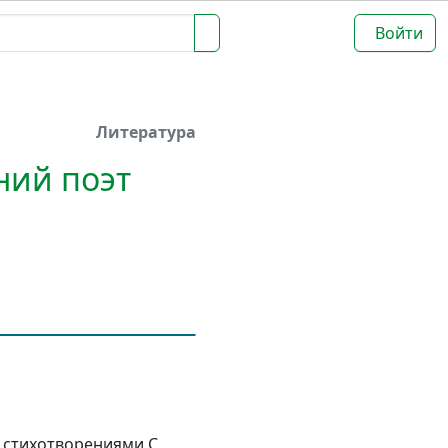
Войти
Литература
ний поэт
 стихотворениями С.