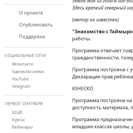
Земля моя из года в год бо
Здесь крепкий северный н
О проекте
(автор не известен)
Опубликовать
"Знакомство с Таймыр
Поддержка
работы.
Программа отвечает сов
СОЦИАЛЬНЫЕ СЕТИ
гражданственности, толер
ВКонтакте
Программа построена с у
Одноклассники
Декларации прав ребёнка
YouTube
Telegram
ЮНЕСКО.
Программа построена на 
ПЕРВОЕ СЕНТЯБРЯ
доступность материала, 
ШЦВ
Программа предназначена
Курсы
младших классах школы, 
Вебинары