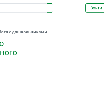
Войти
бота с дошкольниками
о
ьного