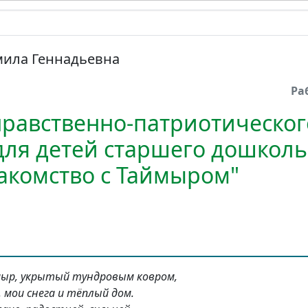
ила Геннадьевна
Ра
равственно-патриотическог
для детей старшего дошкол
накомство с Таймыром"
мыр, укрытый тундровым ковром,
, мои снега и тёплый дом.