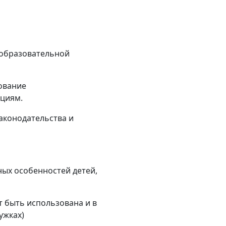
 образовательной
ование
ициям.
аконодательства и
ных особенностей детей,
т быть использована и в
ужках)