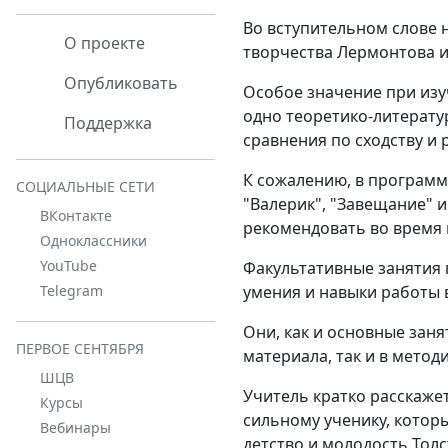
Во вступительном слове н
О проекте
творчества Лермонтова и
Опубликовать
Особое значение при изу
одно теоретико-литерату
Поддержка
сравнения по сходству и 
К сожалению, в программ
СОЦИАЛЬНЫЕ СЕТИ
"Валерик", "Завещание" 
ВКонтакте
рекомендовать во время 
Одноклассники
YouTube
Факультативные занятия 
умения и навыки работы 
Telegram
Они, как и основные зан
ПЕРВОЕ СЕНТЯБРЯ
материала, так и в метод
ШЦВ
Учитель кратко расскаже
Курсы
сильному ученику, которы
Вебинары
детство и молодость Тол