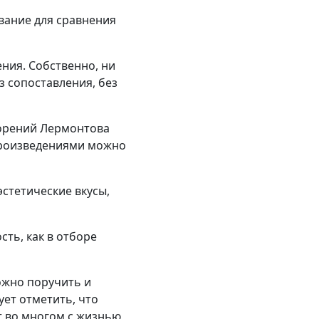
ование для сравнения
ния. Собственно, ни
з сопоставления, без
ворений Лермонтова
 произведениями можно
стетические вкусы,
ть, как в отборе
ожно поручить и
ует отметить, что
т во многом с жизнью