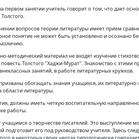
а первом занятии учитель говорит о том, что дает осн
 Толстого.
чении вопросов теории литературы имеет прием сравне
рное понятие не может быть установлено и осознано бе
различию.
но-методический материал не входят изучение стихот
и повесть Толстого "Хаджи-Мурат". Знакомство с этими
внеклассных занятий, в работе литературных кружков.
призваны обогащать знания учащихся, их литературно-э
в области литературы.
ятия, должны иметь четкую воспитательную направленнос
ике работы.
т учащимся о творчестве писателей. Это выступление м
й подготовит его под руководством учителя. Здесь след
стого в некоторых своих чертах типологически совпадае